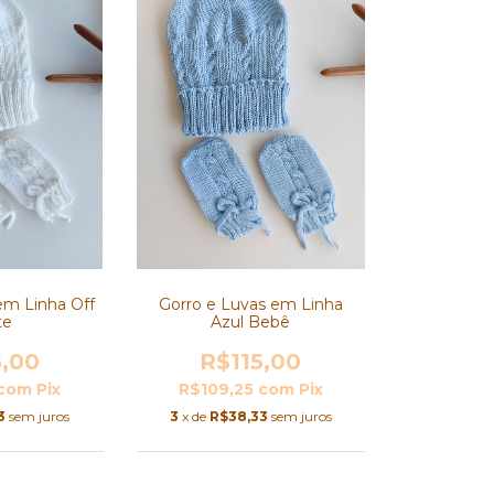
em Linha Off
Gorro e Luvas em Linha
te
Azul Bebê
5,00
R$115,00
com
Pix
R$109,25
com
Pix
3
sem juros
3
x de
R$38,33
sem juros