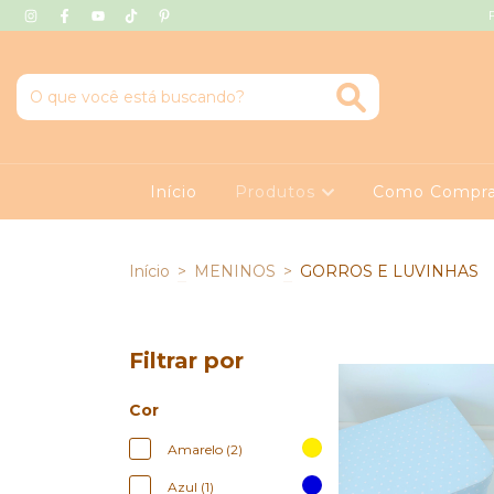
Início
Produtos
Como Compra
Início
>
MENINOS
>
GORROS E LUVINHAS
Filtrar por
Cor
Amarelo (2)
Azul (1)