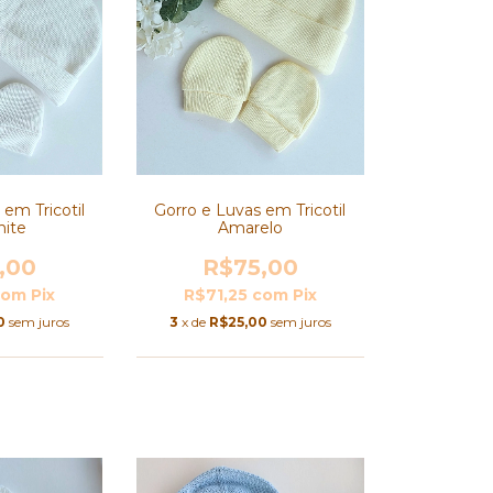
 em Tricotil
Gorro e Luvas em Tricotil
hite
Amarelo
,00
R$75,00
com
Pix
R$71,25
com
Pix
0
sem juros
3
x de
R$25,00
sem juros