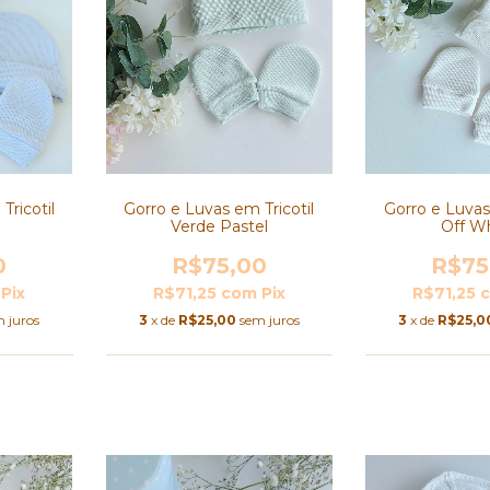
Tricotil
Gorro e Luvas em Tricotil
Gorro e Luvas
Verde Pastel
Off W
0
R$75,00
R$75
Pix
R$71,25
com
Pix
R$71,25
 juros
3
x de
R$25,00
sem juros
3
x de
R$25,0