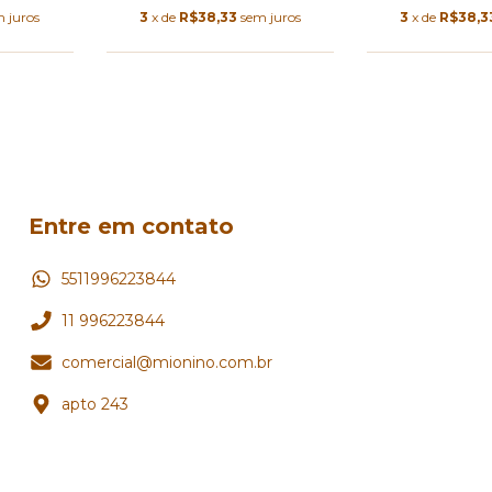
3
x de
R$38,33
sem juros
3
x de
R$38,3
 juros
Entre em contato
5511996223844
11 996223844
comercial@mionino.com.br
apto 243