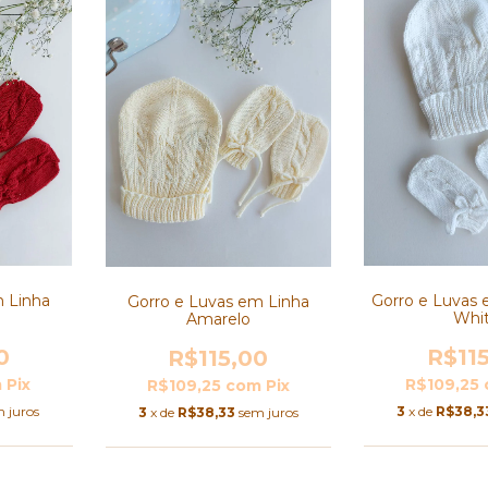
m Linha
Gorro e Luvas 
Gorro e Luvas em Linha
Whi
Amarelo
0
R$11
R$115,00
m
Pix
R$109,25
R$109,25
com
Pix
 juros
3
x de
R$38,3
3
x de
R$38,33
sem juros