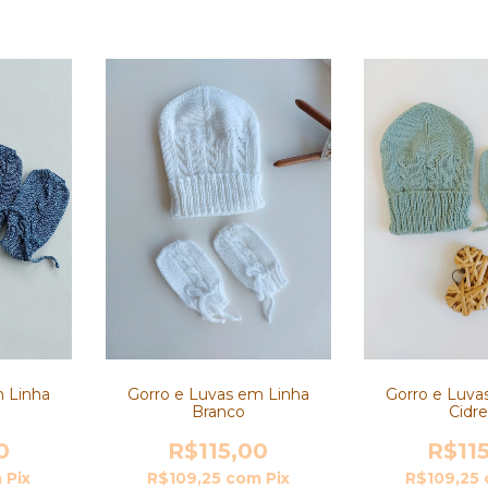
Gorro e Luvas em Linha
Gorro e Luva
m Linha
Branco
Cidre
R$115,00
R$11
0
R$109,25
com
Pix
R$109,25
m
Pix