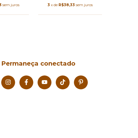
3
x de
R$38,33
sem juros
3
sem juros
Permaneça conectado