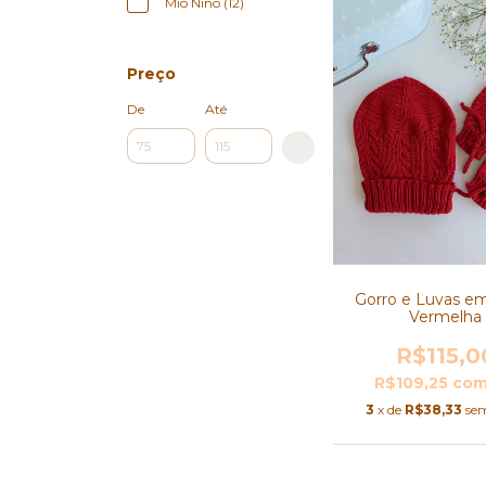
Mio Nino (12)
Preço
De
Até
Gorro e Luvas e
Vermelha
R$115,0
R$109,25
co
3
x de
R$38,33
sem