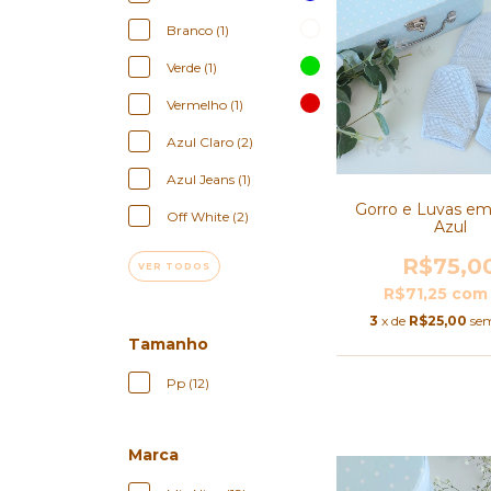
Branco (1)
Verde (1)
Vermelho (1)
Azul Claro (2)
Azul Jeans (1)
Gorro e Luvas em 
Off White (2)
Azul
R$75,0
VER TODOS
R$71,25
com
3
x de
R$25,00
sem
Tamanho
Pp (12)
Marca