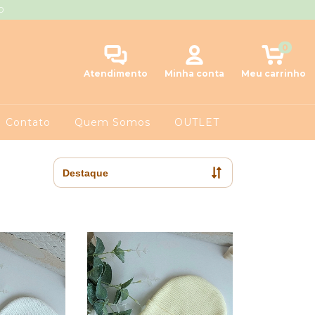
0
0
Atendimento
Minha conta
Meu carrinho
Contato
Quem Somos
OUTLET