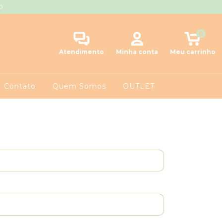
0
0
Atendimento
Minha conta
Meu carrinho
Contato
Quem Somos
OUTLET