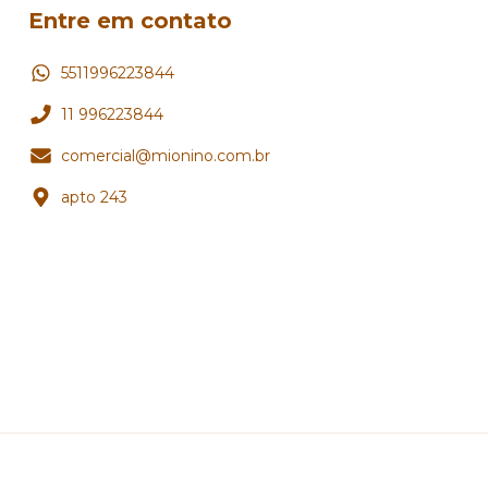
Entre em contato
5511996223844
11 996223844
comercial@mionino.com.br
apto 243