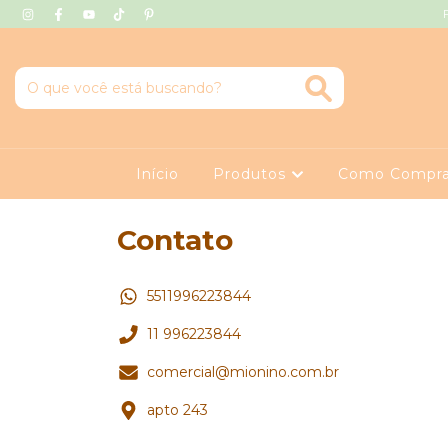
Início
Produtos
Como Compra
Contato
5511996223844
11 996223844
comercial@mionino.com.br
apto 243