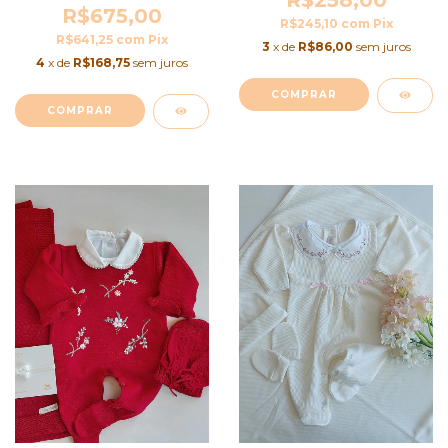
R$675,00
R$245,10
com
Pix
R$641,25
com
Pix
3
x de
R$86,00
sem juros
4
x de
R$168,75
sem juros
COMPRAR
COMPRAR