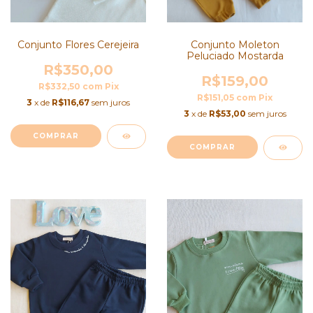
Conjunto Flores Cerejeira
Conjunto Moleton
Peluciado Mostarda
R$350,00
R$159,00
R$332,50
com
Pix
R$151,05
com
Pix
3
x de
R$116,67
sem juros
3
x de
R$53,00
sem juros
COMPRAR
COMPRAR