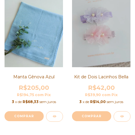
Manta Gênova Azul
Kit de Dois Lacinhos Bella
R$205,00
R$42,00
R$194,75
com
Pix
R$39,90
com
Pix
3
x de
R$68,33
sem juros
3
x de
R$14,00
sem juros
COMPRAR
COMPRAR