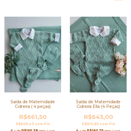
Saída de Maternidade
Saída de Maternidade
Cidreira ( 4 peças)
Cidreira Ella (4 Peças)
R$661,50
R$643,00
R$628,43
com
Pix
R$610,85
com
Pix
4
x de
R$165,38
sem juros
4
x de
R$160,75
sem juros