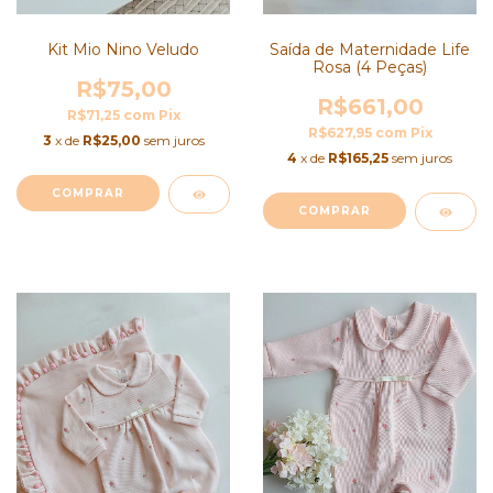
Kit Mio Nino Veludo
Saída de Maternidade Life
Rosa (4 Peças)
R$75,00
R$661,00
R$71,25
com
Pix
R$627,95
com
Pix
3
x de
R$25,00
sem juros
4
x de
R$165,25
sem juros
COMPRAR