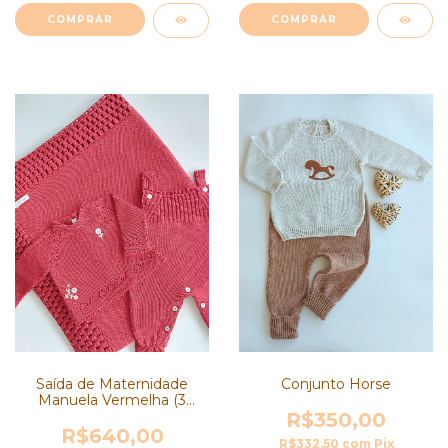
COMPRAR
COMPRAR
Conjunto Horse
Saída de Maternidade
Manuela Vermelha (3
peças)
R$350,00
R$640,00
R$332,50
com
Pix