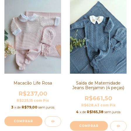
Macacão Life Rosa
Saída de Maternidade
Jeans Benjamin (4 peças)
R$237,00
R$661,50
R$225,15
com
Pix
R$628,43
com
Pix
3
x de
R$79,00
sem juros
4
x de
R$165,38
sem juros
COMPRAR
COMPRAR