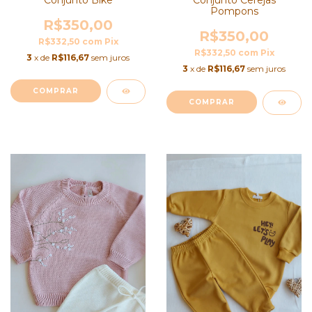
Conjunto Bike
Conjunto Cerejas
Pompons
R$350,00
R$350,00
R$332,50
com
Pix
R$332,50
com
Pix
3
x de
R$116,67
sem juros
3
x de
R$116,67
sem juros
COMPRAR
COMPRAR