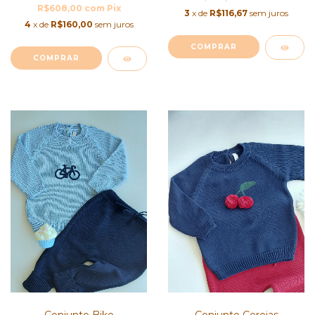
R$608,00
com
Pix
3
x de
R$116,67
sem juros
4
x de
R$160,00
sem juros
COMPRAR
COMPRAR