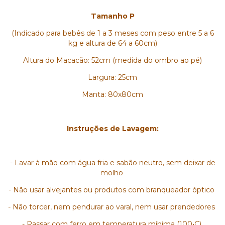
Tamanho P
(Indicado para bebês de 1 a 3 meses com peso entre 5 a 6
kg e altura de 64 a 60cm)
Altura do Macacão: 52cm (medida do ombro ao pé)
Largura: 25cm
Manta: 80x80cm
Instruções de Lavagem:
- Lavar à mão com água fria e sabão neutro, sem deixar de
molho
- ⁠Não usar alvejantes ou produtos com branqueador óptico
- ⁠Não torcer, nem pendurar ao varal, nem usar prendedores
- ⁠Passar com ferro em temperatura mínima (100•C)