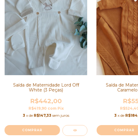
Saída de Maternidade Lord Off
Saída de Mater
White (3 Peças)
Caramelo 
R$442,00
R$55
R$419,90
com
Pix
R$524,4
3
x de
R$147,33
sem juros
3
x de
R$184
COMPRAR
COMPRAR