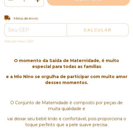
ALTERAR CEP
Entregas para o CEP:
Meios de envio
CALCULAR
Não sei meu CEP
O momento da Saída de Maternidade, é muito
especial para todas as famílias
e a Mio Nino se orgulha de participar com muito amor
desses momentos.
O Conjunto de Maternidade é composto por peças de
muita qualidade e
vai deixar seu bebê lindo e confortável, pois proporciona o
toque perfeito que a pele suave precisa.