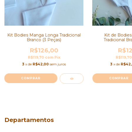
Kit Bodies Manga Longa Tradicional
Kit de Bodie
Branco (3 Peças)
Tradicional Br
R$126,00
R$12
R$119,70
com
Pix
R$119,7
3
x de
R$42,00
sem juros
3
x de
R$42
COMPRAR
COMPRAR
Departamentos