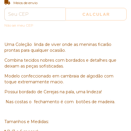
ALTERAR CEP
Entregas para o CEP:
Meios de envio
CALCULAR
Não sei meu CEP
Uma Coleção linda de viver onde as meninas ficarão
prontas para qualquer ocasião.
Combina tecidos nobres com bordados e detalhes que
deixam as peças sofisticadas.
Modelo confeccionado em cambraia de algodão com
toque extremamente macio.
Possui bordado de Cerejas na pala, uma lindeza!
Nas costas o fechamento é com botões de madeira.
Tamanhos e Medidas: