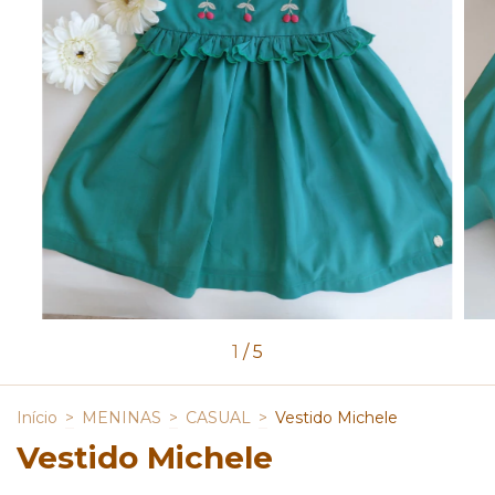
1
/
5
Início
>
MENINAS
>
CASUAL
>
Vestido Michele
Vestido Michele